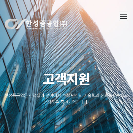
한성중공업(주)
고객지원
한성중공업은 산업설비 분야에서 수십 년간의 기술력과 신뢰를 바탕으로
성장해온 중견기업입니다..