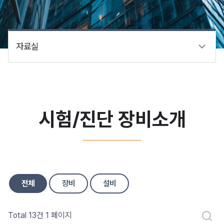
자료실
시험/진단 장비소개
전체
장비
설비
Total 13건
1 페이지