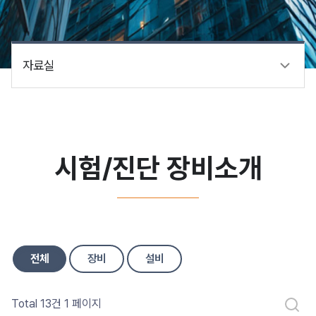
자료실
시험/진단 장비소개
전체
장비
설비
Total 13건
1 페이지