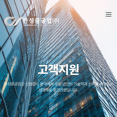
한성중공업(주)
고객지원
한성중공업은 산업설비 분야에서 수십 년간의 기술력과 신뢰를 바탕으로
성장해온 중견기업입니다..