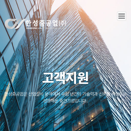
한성중공업(주)
고객지원
한성중공업은 산업설비 분야에서 수십 년간의 기술력과 신뢰를 바탕으로
성장해온 중견기업입니다..