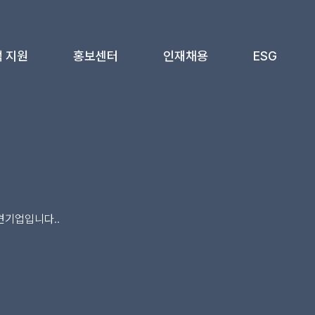
 지원
홍보센터
인재채용
ESG
객문의
공지사항
인재상/기업문화
환경경영
FAQ
보도자료
복리후생
안전보건
지원 요청
전시 및 행사
채용공고
사회공헌 활동
료실
영상/브로슈어
윤리경영
견기업입니다..