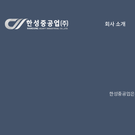
한성중공업(주)
회사 소개
CEO 인사말
회사개요
비전 및 핵심가치
연혁
조직도
한성중공업은 
오시는길