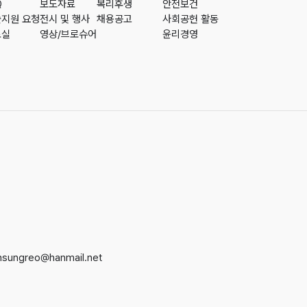
Q
보도자료
복리후생
안전보건
지원 요청
전시 및 행사
채용공고
사회공헌 활동
료실
영상/브로슈어
윤리경영
nsungreo@hanmail.net