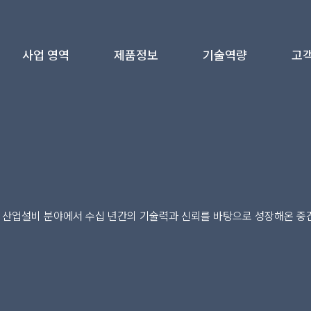
사업 영역
제품정보
기술역량
고객
전동기제작/수리
전동기
등록증/인증서/특허
고
펌프제작/수리
펌프
시험/진단 장비소개
발전정비/전기/기계
발전기
실적 자료
기술
스마트진단/예방보전
자료실
자료실
자
컨설팅/설계지원
견적 및 문의
산업설비 분야에서 수십 년간의 기술력과 신뢰를 바탕으로 성장해온 중